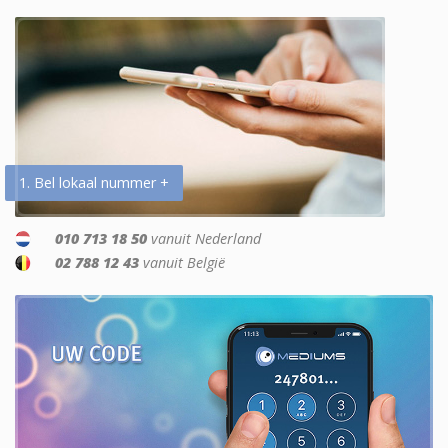
1. Bel lokaal nummer +
010 713 18 50
vanuit Nederland
02 788 12 43
vanuit België