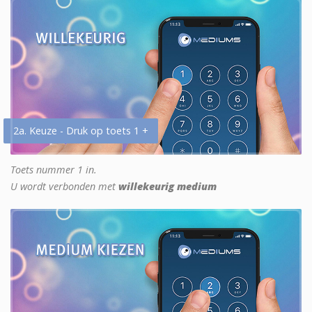
2a. Keuze - Druk op toets 1 +
Toets nummer 1 in.
U wordt verbonden met
willekeurig medium