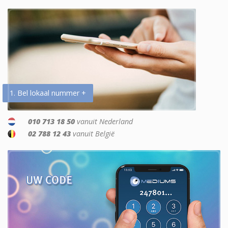
1. Bel lokaal nummer +
010 713 18 50
vanuit Nederland
02 788 12 43
vanuit België