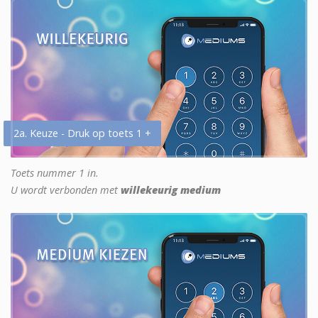
2a. Keuze - Druk op toets 1 +
Toets nummer 1 in.
U wordt verbonden met
willekeurig medium